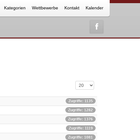
Kategorien
Wettbewerbe
Kontakt
Kalender
Anzeige #
Zugriffe: 1135
Zugriffe: 1282
Zugriffe: 1376
Zugriffe: 1119
Zugriffe: 1081