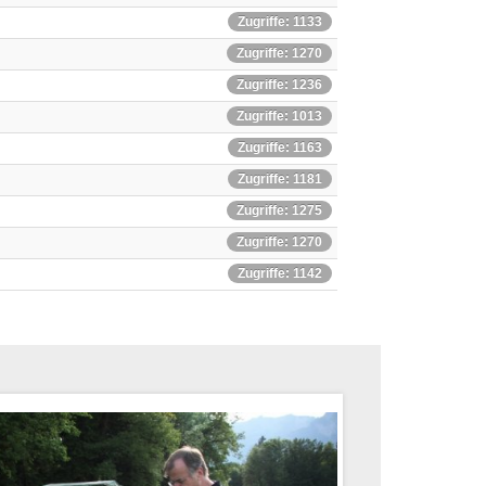
Zugriffe: 1133
Zugriffe: 1270
Zugriffe: 1236
Zugriffe: 1013
Zugriffe: 1163
Zugriffe: 1181
Zugriffe: 1275
Zugriffe: 1270
Zugriffe: 1142