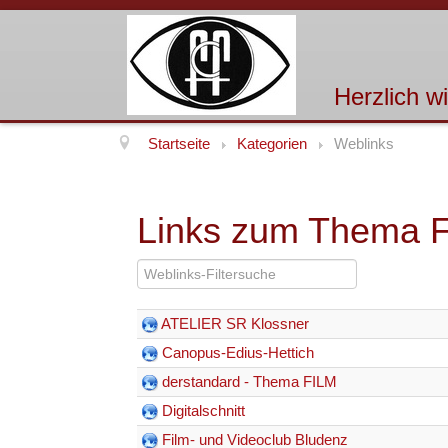
Herzlich w
Startseite
Kategorien
Weblinks
Links zum Thema F
Filterfeld
ATELIER SR Klossner
Canopus-Edius-Hettich
derstandard - Thema FILM
Digitalschnitt
Film- und Videoclub Bludenz